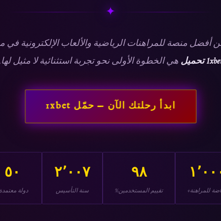
✦
ن أفضل منصة للمراهنات الرياضية والألعاب الإلكترونية في م
1xbe تحميل
هي الخطوة الأولى نحو تجربة استثنائية لا مثيل لها.
ابدأ رحلتك الآن — حمّل 1xbet
٥٠
٢٬٠٠٧
٩٨
١٬٠٠
اضة للمراهنة+
تقييم المستخدمين%
سنة التأسيس
دولة معتمدة