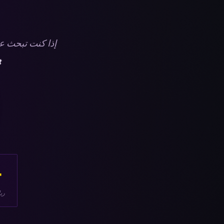
إذا كنت تبحث ع
t
٠
ري