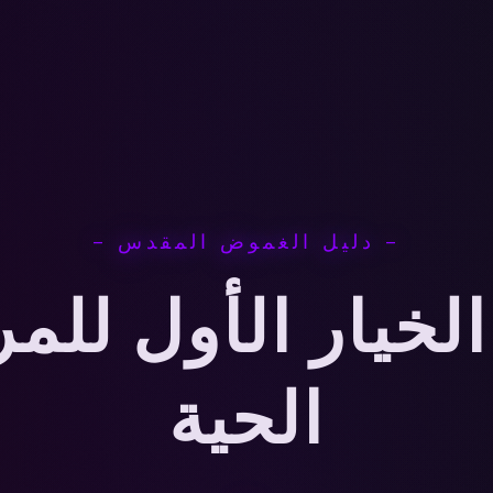
— دليل الغموض المقدس —
1xb: الخيار الأول لل
الحية