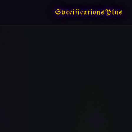
SpecificationsPlus
✦