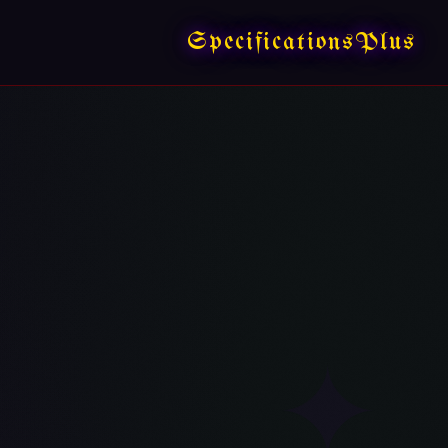
SpecificationsPlus
✦