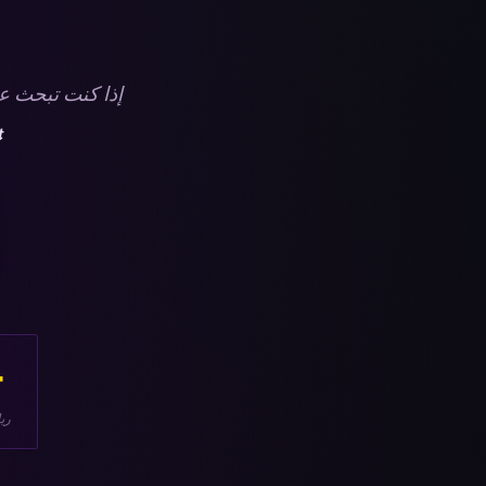
إذا كنت تبحث ع
t
٠
ري