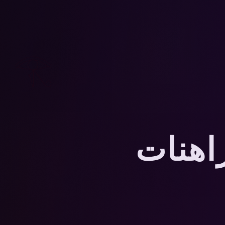
𓂀
مراهنات