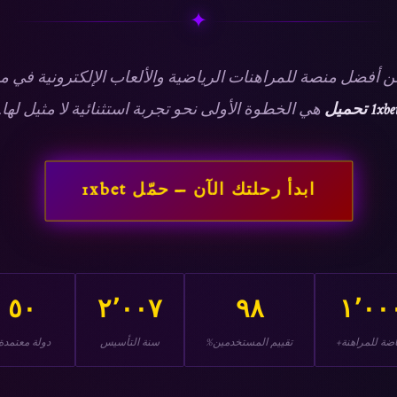
✦
ن أفضل منصة للمراهنات الرياضية والألعاب الإلكترونية في م
1xbe تحميل
هي الخطوة الأولى نحو تجربة استثنائية لا مثيل لها.
ابدأ رحلتك الآن — حمّل 1xbet
٥٠
٢٬٠٠٧
٩٨
١٬٠٠
اضة للمراهنة+
تقييم المستخدمين%
سنة التأسيس
دولة معتمدة