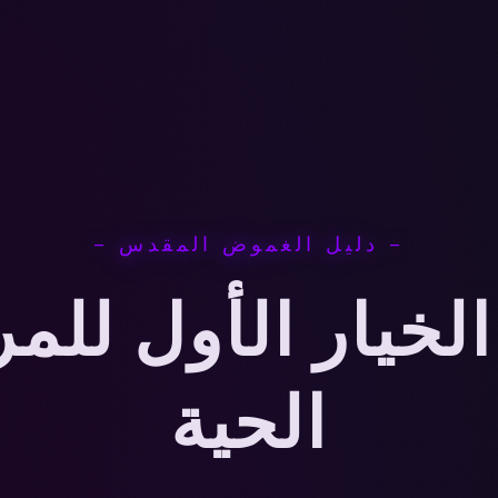
— دليل الغموض المقدس —
1xb: الخيار الأول لل
الحية