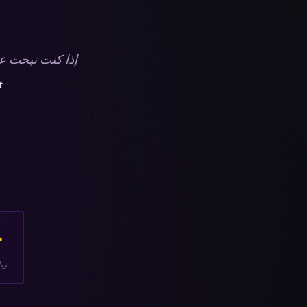
إذا كنت تبحث ع
t
٠
ري