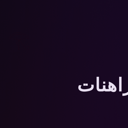
𓂀
مراهنات