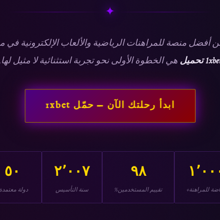
✦
ن أفضل منصة للمراهنات الرياضية والألعاب الإلكترونية في م
1xbe تحميل
هي الخطوة الأولى نحو تجربة استثنائية لا مثيل لها.
ابدأ رحلتك الآن — حمّل 1xbet
٥٠
٢٬٠٠٧
٩٨
١٬٠٠
اضة للمراهنة+
تقييم المستخدمين%
سنة التأسيس
دولة معتمدة