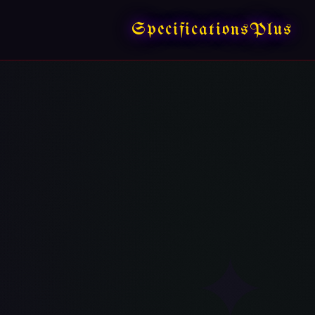
SpecificationsPlus
✦